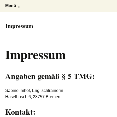
Spielerischer Englischunterricht in
Sabine Imhof – Learn with Lucy
Zum
Suchen
Menü
Inhalt
nach:
Kleingruppen
springen
Impressum
Impressum
Angaben gemäß § 5 TMG:
Sabine Imhof, Englischtrainerin
Haselbusch 6, 28757 Bremen
Kontakt: